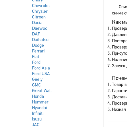
Chery
Chevrolet
Спи
Chrysler
снимают
Citroen
Как мы
Dacia
Daewoo
Провер
DAF
Давлен
Daihatsu
Постор
Dodge
Провер
Ferrari
Присутс
Fiat
Наличи
Ford
Запуск 
Ford Asia
Ford USA
Почему
Geely
Товар в
GMC
Great Wall
Гаранти
Honda
Доставк
Hummer
Провер
Hyundai
Низкая 
Infiniti
Isuzu
JAC