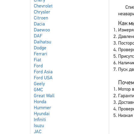
Chery
Chevrolet
Спи
Chrysler
неавари
Citroen
Как мы
Dacia
Daewoo
Измеря
DAF
Давлен
Daihatsu
Постор
Dodge
Провер
Ferrari
Присутс
Fiat
Наличи
Ford
Пуск дв
Ford Asia
Ford USA
Почему
Geely
Мотор в
GMC
Great Wall
Гаранти
Honda
Доставк
Hummer
Провер
Hyundai
Низкая 
Infiniti
Isuzu
JAC