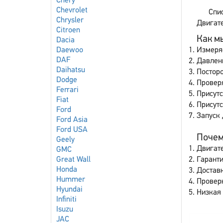
Chery
Chevrolet
Спис
Chrysler
Двигате
Citroen
Как мы
Dacia
Daewoo
Измеря
DAF
Давлен
Daihatsu
Постор
Dodge
Провер
Ferrari
Присутс
Fiat
Присут
Ford
Запуск 
Ford Asia
Ford USA
Почему
Geely
Двигате
GMC
Great Wall
Гаранти
Honda
Доставк
Hummer
Провер
Hyundai
Низкая 
Infiniti
Isuzu
JAC