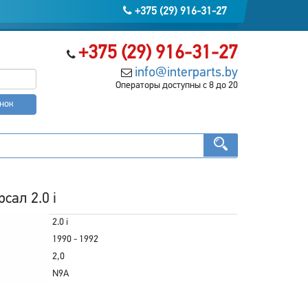
+375 (29) 916-31-27
+375 (29) 916-31-27
info@interparts.by
Операторы доступны с 8 до 20
онок
сал 2.0 i
2.0 i
1990 - 1992
2,0
N9A