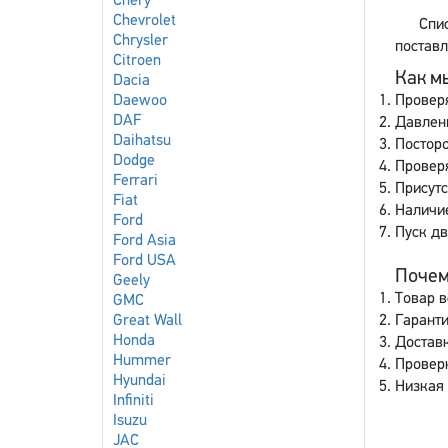
Chery
Chevrolet
Спис
Chrysler
поставл
Citroen
Как мы
Dacia
Daewoo
Провер
DAF
Давлен
Daihatsu
Постор
Dodge
Провер
Ferrari
Присутс
Fiat
Наличи
Ford
Пуск дв
Ford Asia
Ford USA
Почему
Geely
Товар в
GMC
Great Wall
Гаранти
Honda
Доставк
Hummer
Провер
Hyundai
Низкая 
Infiniti
Isuzu
JAC