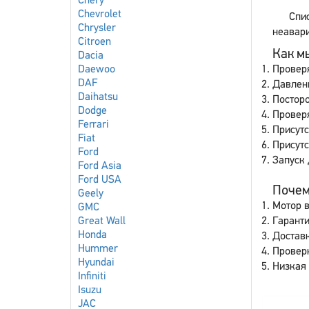
Chery
Chevrolet
Спи
Chrysler
неавари
Citroen
Как мы
Dacia
Daewoo
Провер
DAF
Давлен
Daihatsu
Постор
Dodge
Проверя
Ferrari
Присутс
Fiat
Присут
Ford
Запуск 
Ford Asia
Ford USA
Почему
Geely
Мотор в
GMC
Great Wall
Гаранти
Honda
Доставк
Hummer
Провер
Hyundai
Низкая 
Infiniti
Isuzu
JAC