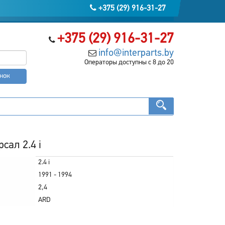
+375 (29) 916-31-27
+375 (29) 916-31-27
info@interparts.by
Операторы доступны с 8 до 20
онок
сал 2.4 i
2.4 i
1991 - 1994
2,4
ARD