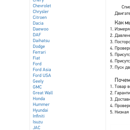
Chery
Chevrolet
Спи
Chrysler
Двигате
Citroen
Как мы
Dacia
Daewoo
Измеря
DAF
Давлен
Daihatsu
Постор
Dodge
Провер
Ferrari
Присутс
Fiat
Присут
Ford
Пуск дв
Ford Asia
Ford USA
Почему
Geely
Товар в
GMC
Great Wall
Гаранти
Honda
Доставк
Hummer
Провер
Hyundai
Низкая 
Infiniti
Isuzu
JAC