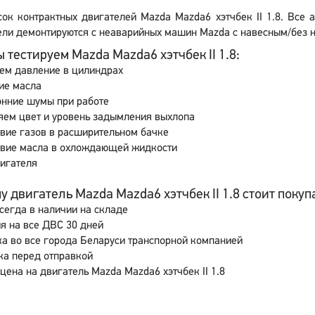
сок контрактных двигателей Mazda Mazda6 хэтчбек II 1.8. Все 
ли демонтируются с неаварийных машин Mazda с навесным/без н
 тестируем Mazda Mazda6 хэтчбек II 1.8:
ем давление в цилиндрах
ие масла
онние шумы при работе
яем цвет и уровень задымления выхлопа
вие газов в расширительном бачке
свие масла в охлождающей жидкости
игателя
 двигатель Mazda Mazda6 хэтчбек II 1.8 стоит покупа
сегда в наличии на складе
я на все ДВС 30 дней
а во все города Беларуси транспорной компанией
ка перед отправкой
цена на двигатель Mazda Mazda6 хэтчбек II 1.8