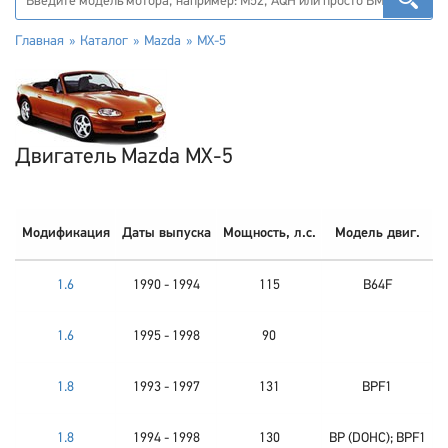
Главная
Каталог
Mazda
MX-5
Двигатель Mazda MX-5
Модификация
Даты выпуска
Мощность, л.с.
Модель двиг.
1.6
1990 - 1994
115
B64F
1.6
1995 - 1998
90
1.8
1993 - 1997
131
BPF1
1.8
1994 - 1998
130
BP (DOHC); BPF1