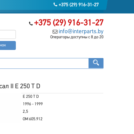
+375 (29) 916-31-27
+375 (29) 916-31-27
info@interparts.by
Операторы доступны с 8 до 20
онок
л II E 250 T D
E 250 T D
1996 - 1999
2,5
OM 605.912