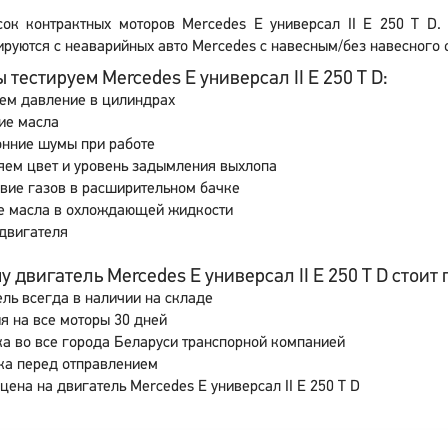
сок контрактных моторов Mercedes E универсал II E 250 T D.
руются с неаварийных авто Mercedes с навесным/без навесного о
 тестируем Mercedes E универсал II E 250 T D:
ем давление в цилиндрах
ие масла
онние шумы при работе
яем цвет и уровень задымления выхлопа
вие газов в расширительном бачке
е масла в охлождающей жидкости
двигателя
 двигатель Mercedes E универсал II E 250 T D стоит п
ль всегда в наличии на складе
я на все моторы 30 дней
а во все города Беларуси транспорной компанией
ка перед отправлением
цена на двигатель Mercedes E универсал II E 250 T D