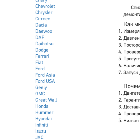
Chery
Chevrolet
Спи
Chrysler
демонти
Citroen
Как мы
Dacia
Daewoo
Измеря
DAF
Давлен
Daihatsu
Постор
Dodge
Провер
Ferrari
Присутс
Fiat
Наличи
Ford
Запуск 
Ford Asia
Ford USA
Почему
Geely
Двигате
GMC
Great Wall
Гаранти
Honda
Доставк
Hummer
Провер
Hyundai
Низкая 
Infiniti
Isuzu
JAC