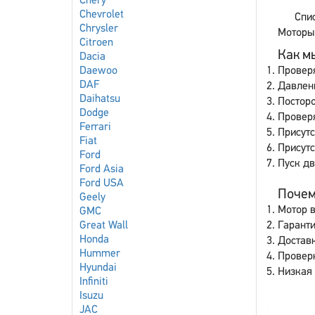
Chery
Chevrolet
Спис
Chrysler
Моторы 
Citroen
Как мы
Dacia
Daewoo
Провер
DAF
Давлен
Daihatsu
Постор
Dodge
Провер
Ferrari
Присутс
Fiat
Присут
Ford
Пуск дв
Ford Asia
Ford USA
Почему
Geely
Мотор в
GMC
Great Wall
Гаранти
Honda
Доставк
Hummer
Провер
Hyundai
Низкая 
Infiniti
Isuzu
JAC