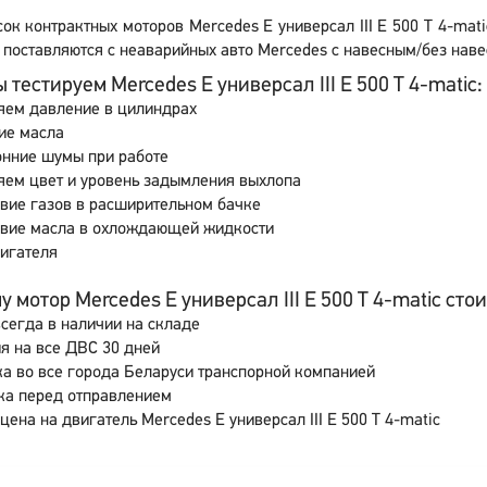
ок контрактных моторов Mercedes E универсал III E 500 T 4-mat
поставляются с неаварийных авто Mercedes с навесным/без наве
 тестируем Mercedes E универсал III E 500 T 4-matic:
яем давление в цилиндрах
ие масла
онние шумы при работе
яем цвет и уровень задымления выхлопа
вие газов в расширительном бачке
свие масла в охлождающей жидкости
игателя
 мотор Mercedes E универсал III E 500 T 4-matic стои
сегда в наличии на складе
я на все ДВС 30 дней
а во все города Беларуси транспорной компанией
ка перед отправлением
цена на двигатель Mercedes E универсал III E 500 T 4-matic