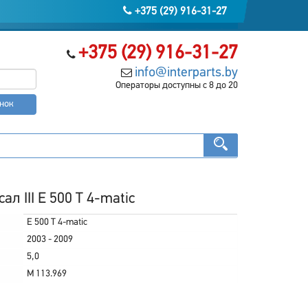
+375 (29) 916-31-27
+375 (29) 916-31-27
info@interparts.by
Операторы доступны с 8 до 20
онок
л III E 500 T 4-matic
E 500 T 4-matic
2003 - 2009
5,0
M 113.969