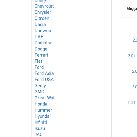
Chery
Chevrolet
Моди
Chrysler
Citroen
Dacia
Daewoo
DAF
2.
Daihatsu
Dodge
Ferrari
2.0 
Fiat
Ford
2.
Ford Asia
Ford USA
Geely
2.
GMC
Great Wall
2.0 
Honda
Hummer
Hyundai
Infiniti
Isuzu
JAC