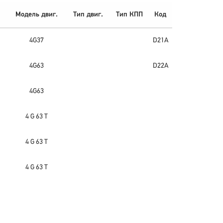
Модель двиг.
Тип двиг.
Тип КПП
Код
4G37
D21A
4G63
D22A
4G63
4 G 63 T
4 G 63 T
4 G 63 T