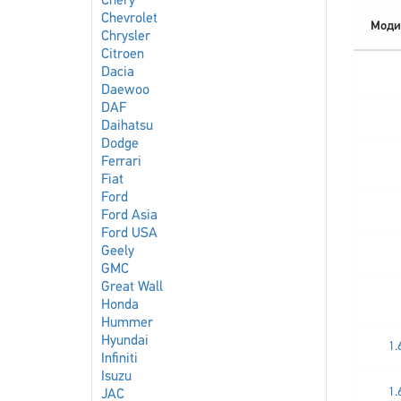
Chery
Chevrolet
Моди
Chrysler
Citroen
Dacia
Daewoo
DAF
Daihatsu
Dodge
Ferrari
Fiat
Ford
Ford Asia
Ford USA
Geely
GMC
Great Wall
Honda
Hummer
Hyundai
1.
Infiniti
Isuzu
1.
JAC