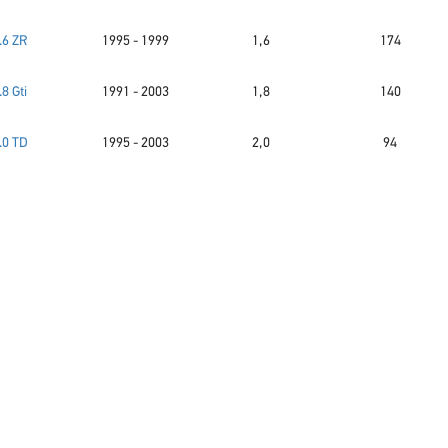
.6 ZR
1995 - 1999
1,6
174
.8 Gti
1991 - 2003
1,8
140
.0 TD
1995 - 2003
2,0
94