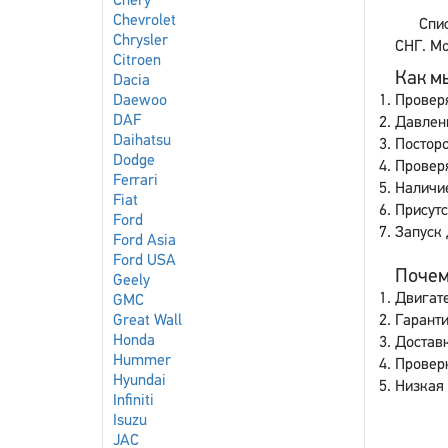
Chery
Chevrolet
Спи
Chrysler
СНГ. Мо
Citroen
Как мы
Dacia
Daewoo
Провер
DAF
Давлен
Daihatsu
Постор
Dodge
Проверя
Ferrari
Наличие
Fiat
Присут
Ford
Запуск 
Ford Asia
Ford USA
Почему
Geely
Двигате
GMC
Great Wall
Гаранти
Honda
Доставк
Hummer
Провер
Hyundai
Низкая 
Infiniti
Isuzu
JAC