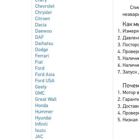
Chery
Chevrolet
Спи
Chrysler
неавари
Citroen
Как мы
Dacia
Daewoo
Измеря
DAF
Давлен
Daihatsu
Постор
Dodge
Провер
Ferrari
Наличие
Fiat
Наличи
Ford
Запуск 
Ford Asia
Ford USA
Почему
Geely
Мотор в
GMC
Great Wall
Гаранти
Honda
Доставк
Hummer
Провер
Hyundai
Низкая 
Infiniti
Isuzu
JAC