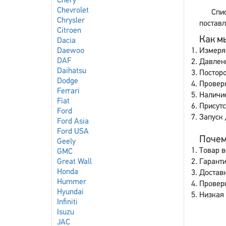
Chery
Chevrolet
Спи
Chrysler
поставл
Citroen
Как мы
Dacia
Daewoo
Измеря
DAF
Давлен
Daihatsu
Постор
Dodge
Проверя
Ferrari
Наличие
Fiat
Присут
Ford
Запуск 
Ford Asia
Ford USA
Почему
Geely
Товар в
GMC
Great Wall
Гаранти
Honda
Доставк
Hummer
Провер
Hyundai
Низкая 
Infiniti
Isuzu
JAC