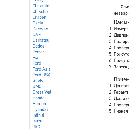
Chery
Chevrolet
Спи
Chrysler
неавари
Citroen
Как мы
Dacia
Daewoo
Измеря
DAF
Давлен
Daihatsu
Постор
Dodge
Проверя
Ferrari
Присутс
Fiat
Присут
Ford
Запуск 
Ford Asia
Ford USA
Почему
Geely
Двигате
GMC
Great Wall
Гаранти
Honda
Доставк
Hummer
Провер
Hyundai
Низкая 
Infiniti
Isuzu
JAC