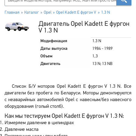
Главная
Каталог
Opel
Opel Kadett E фургон V
1.3 N
Двигатель Opel Kadett E фургон
V 1.3 N
Модификация
1.3 N
Даты выпуска
1984 - 1989
Объем
1,3
Двигатель
13 N; 13 NB
Список Б/У моторов Opel Kadett E фургон V 1.3 N. Все
двигатели без пробега по Беларуси. Моторы демонтируются
с неаварийных автомобилей Opel с навесным/без навесного
оборудования (голый столб).
Как мы тестируем Opel Kadett E фургон V 1.3 N:
Измеряем давление в цилиндрах
Давление масла