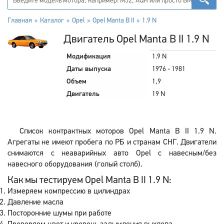
Главная
Каталог
Opel
Opel Manta B II
1.9 N
Двигатель Opel Manta B II 1.9 N
Модификация
1.9 N
Даты выпуска
1976 - 1981
Объем
1,9
Двигатель
19 N
Список контрактных моторов Opel Manta B II 1.9 N.
Агрегаты не имеют пробега по РБ и странам СНГ. Двигатели
снимаются с неаварийных авто Opel с навесным/без
навесного оборудования (голый столб).
Как мы тестируем Opel Manta B II 1.9 N:
Измеряем компрессию в цилиндрах
Давление масла
Посторонние шумы при работе