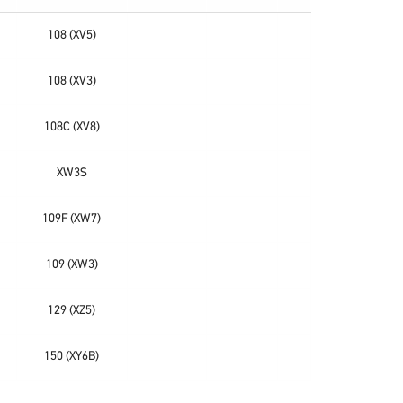
108 (XV5)
108 (XV3)
108C (XV8)
XW3S
109F (XW7)
109 (XW3)
129 (XZ5)
150 (XY6B)