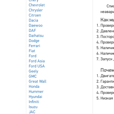
Chery
Chevrolet
Спи
Chrysler
неавари
Citroen
Как мы
Dacia
Daewoo
Провер
DAF
Давлен
Daihatsu
Постор
Dodge
Проверя
Ferrari
Наличие
Fiat
Наличи
Ford
Запуск 
Ford Asia
Ford USA
Почему
Geely
Двигате
GMC
Great Wall
Гаранти
Honda
Доставк
Hummer
Провер
Hyundai
Низкая 
Infiniti
Isuzu
JAC