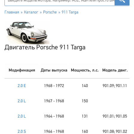
Главная
Каталог
Porsche
911 Targa
Двигатель Porsche 911 Targa
Модификация
Даты выпуска
Мощность, л.с.
Модель двиг.
2.0 E
1968 - 1972
140
901.09; 901.11
2.0 L
1967 - 1968
150
2.0 L
1964 - 1968
131
901.01; 901.05
2.0 S
1966 - 1968
160
901.08; 901.02