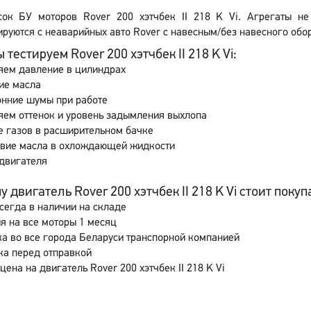
сок БУ моторов Rover 200 хэтчбек II 218 K Vi. Агрегаты н
руются с неаварийных авто Rover с навесным/без навесного обор
 тестируем Rover 200 хэтчбек II 218 K Vi:
яем давление в цилиндрах
ие масла
онние шумы при работе
ем оттенок и уровень задымления выхлопа
 газов в расширительном бачке
свие масла в охлождающей жидкости
двигателя
 двигатель Rover 200 хэтчбек II 218 K Vi стоит покупа
сегда в наличии на складе
я на все моторы 1 месяц
а во все города Беларуси транспорной компанией
ка перед отправкой
цена на двигатель Rover 200 хэтчбек II 218 K Vi