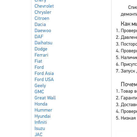
Chery
Chevrolet
Спи
Chrysler
демонти
Citroen
Как мы
Dacia
Daewoo
Провер
DAF
Давлен
Daihatsu
Постор
Dodge
Проверя
Ferrari
Наличие
Fiat
Присут
Ford
Запуск 
Ford Asia
Ford USA
Почему
Geely
Товар в
GMC
Great Wall
Гаранти
Honda
Доставк
Hummer
Провер
Hyundai
Низкая 
Infiniti
Isuzu
JAC