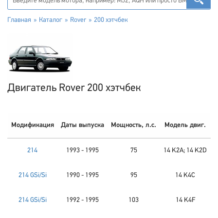
Главная
Каталог
Rover
200 хэтчбек
Двигатель Rover 200 хэтчбек
Модификация
Даты выпуска
Мощность, л.с.
Модель двиг.
214
1993 - 1995
75
14 K2A; 14 K2D
214 GSi/Si
1990 - 1995
95
14 K4C
214 GSi/Si
1992 - 1995
103
14 K4F