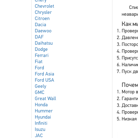
Chery
Chevrolet
Спи
Chrysler
неавари
Citroen
Как мы
Dacia
Daewoo
Провер
DAF
Давлен
Daihatsu
Постор
Dodge
Провер
Ferrari
Присутс
Fiat
Наличи
Ford
Пуск дв
Ford Asia
Ford USA
Почему
Geely
Мотор в
GMC
Great Wall
Гаранти
Honda
Доставк
Hummer
Провер
Hyundai
Низкая 
Infiniti
Isuzu
JAC