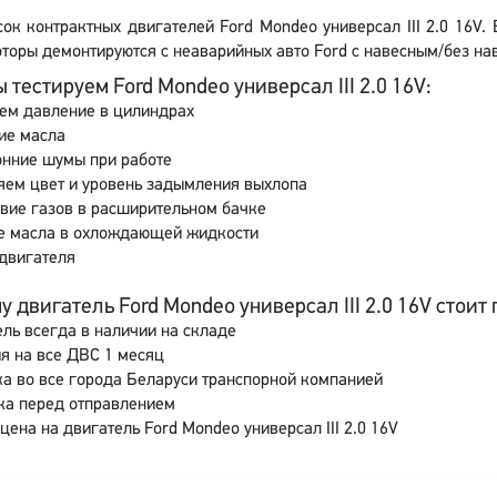
сок контрактных двигателей Ford Mondeo универсал III 2.0 16V.
торы демонтируются с неаварийных авто Ford с навесным/без нав
 тестируем Ford Mondeo универсал III 2.0 16V:
ем давление в цилиндрах
ие масла
онние шумы при работе
яем цвет и уровень задымления выхлопа
вие газов в расширительном бачке
е масла в охлождающей жидкости
двигателя
 двигатель Ford Mondeo универсал III 2.0 16V стоит п
ль всегда в наличии на складе
я на все ДВС 1 месяц
а во все города Беларуси транспорной компанией
ка перед отправлением
цена на двигатель Ford Mondeo универсал III 2.0 16V