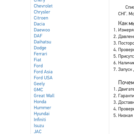
Chery
Chevrolet
Спи
Chrysler
СНГ. Мо
Citroen
Как мы
Dacia
Daewoo
Измеря
DAF
Давлен
Daihatsu
Постор
Dodge
Провер
Ferrari
Присутс
Fiat
Наличи
Ford
Запуск 
Ford Asia
Ford USA
Почему
Geely
Двигате
GMC
Great Wall
Гаранти
Honda
Доставк
Hummer
Провер
Hyundai
Низкая 
Infiniti
Isuzu
JAC