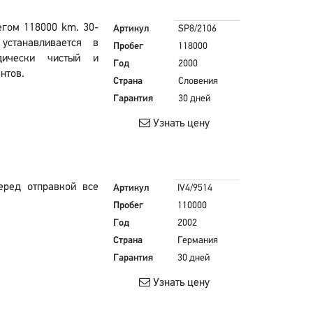
егом 118000 km. 30-
Артикул
SP8/2106
устанавливается в
Пробег
118000
дически чистый и
Год
2000
нтов.
Страна
Словения
Гарантия
30 дней
Узнать цену
еред отправкой все
Артикул
IV4/9514
Пробег
110000
Год
2002
Страна
Германия
Гарантия
30 дней
Узнать цену