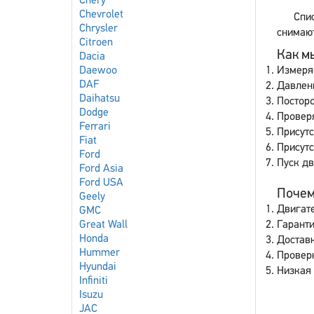
Chery
Chevrolet
Спи
Chrysler
снимают
Citroen
Как мы
Dacia
Daewoo
Измеря
DAF
Давлен
Daihatsu
Постор
Dodge
Проверя
Ferrari
Присутс
Fiat
Присут
Ford
Пуск дв
Ford Asia
Ford USA
Почему
Geely
Двигате
GMC
Great Wall
Гаранти
Honda
Доставк
Hummer
Провер
Hyundai
Низкая 
Infiniti
Isuzu
JAC