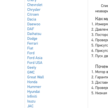
Chery
Chevrolet
Спи
Chrysler
неавари
Citroen
Как мы
Dacia
Daewoo
Измеря
DAF
Давлен
Daihatsu
Постор
Dodge
Проверя
Ferrari
Присутс
Fiat
Присут
Ford
Пуск дв
Ford Asia
Ford USA
Почему
Geely
Мотор в
GMC
Great Wall
Гаранти
Honda
Доставк
Hummer
Провер
Hyundai
Низкая 
Infiniti
Isuzu
JAC