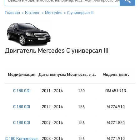
Главная
Каталог
Mercedes
C универсал III
Двигатель Mercedes C универсал III
Модификация
Даты выпуска
Мощность, л.с.
Модель двиг.
C 180 CDI
2011 - 2014
120
OM 651.913
C 180 CGI
2012 - 2014
156
M 274.910
C 180 CGI
2009 - 2014
156
M 271.820
C 180 Kompressor
2008 - 2014
156
M 271.910